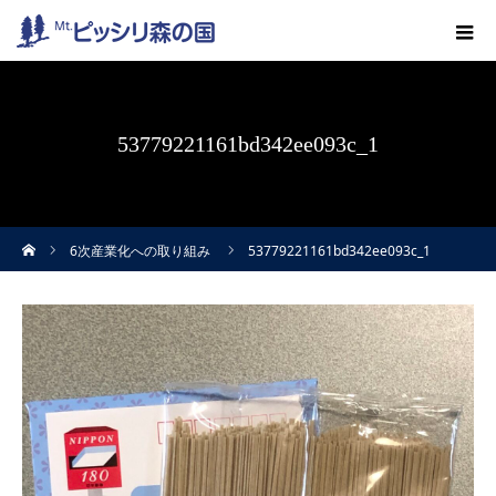
53779221161bd342ee093c_1
ホーム
6次産業化への取り組み
53779221161bd342ee093c_1